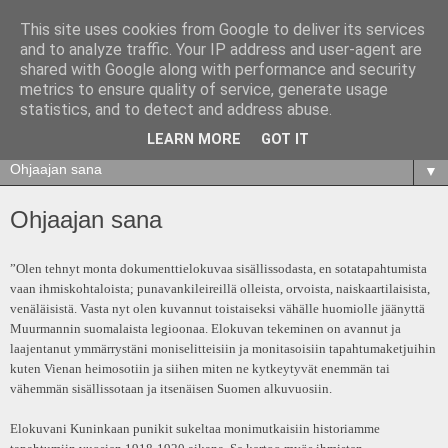
This site uses cookies from Google to deliver its services
and to analyze traffic. Your IP address and user-agent are
shared with Google along with performance and security
metrics to ensure quality of service, generate usage
statistics, and to detect and address abuse.
LEARN MORE
GOT IT
▼
Ohjaajan sana
”Olen tehnyt monta dokumenttielokuvaa sisällissodasta, en sotatapahtumista
vaan ihmiskohtaloista; punavankileireillä olleista, orvoista, naiskaartilaisista,
venäläisistä. Vasta nyt olen kuvannut toistaiseksi vähälle huomiolle jäänyttä
Muurmannin suomalaista legioonaa. Elokuvan tekeminen on avannut ja
laajentanut ymmärrystäni moniselitteisiin ja monitasoisiin tapahtumaketjuihin
kuten Vienan heimosotiin ja siihen miten ne kytkeytyvät enemmän tai
vähemmän sisällissotaan ja itsenäisen Suomen alkuvuosiin.
Elokuvani Kuninkaan punikit sukeltaa monimutkaisiin historiamme