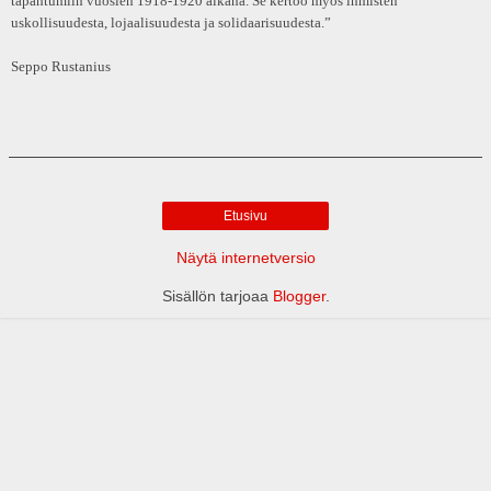
tapahtumiin vuosien 1918-1920 aikana. Se kertoo myös ihmisten
uskollisuudesta, lojaalisuudesta ja solidaarisuudesta.”
Seppo Rustanius
Etusivu
Näytä internetversio
Sisällön tarjoaa
Blogger
.